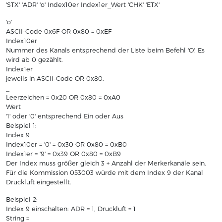
'STX' 'ADR' 'o' Index10er Index1er_Wert 'CHK' 'ETX'
'o'
ASCII-Code 0x6F OR 0x80 = 0xEF
Index10er
Nummer des Kanals entsprechend der Liste beim Befehl 'O'. Es
wird ab 0 gezählt.
Index1er
jeweils in ASCII-Code OR 0x80.
_
Leerzeichen = 0x20 OR 0x80 = 0xA0
Wert
'1' oder '0' entsprechend Ein oder Aus
Beispiel 1:
Index 9
Index10er = '0' = 0x30 OR 0x80 = 0xB0
Index1er = '9' = 0x39 OR 0x80 = 0xB9
Der Index muss größer gleich 3 + Anzahl der Merkerkanäle sein.
Für die Kommission 053003 würde mit dem Index 9 der Kanal
Druckluft eingestellt.
Beispiel 2:
Index 9 einschalten: ADR = 1, Druckluft = 1
String =