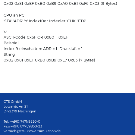
0x02 0x81 0xEF 0xB0 0xB9 0xA0 0xB1 0xF6 0x03 (9 Bytes)
CPU an PC
'STX' 'ADR' 'o' Index10er Index1er 'CHK' 'ETX'
'o'
ASCII-Code 0x6F OR 0x80 = 0xEF
Beispiel:
Index 9 einschalten: ADR = 1, Druckluft = 1
String =
0x02 0x81 0xEF 0xB0 0xB9 0xE7 0x03 (7 Bytes)
CTS GmbH
Lotzenäcker 21
D-72379 Hechingen
Tel.: +49(0)7471/9850-0
Fax: +49(0)7471/9850-23
vertrieb@cts-umweltsimulation.de