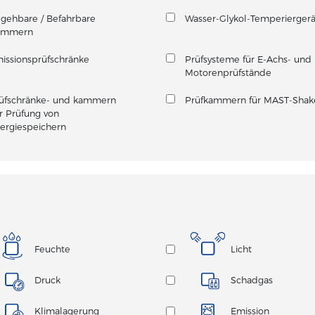
gehbare / Befahrbare
Wasser-Glykol-Temperierger
ammern
issionsprüfschränke
Prüfsysteme für E-Achs- und 
Motorenprüfstände
üfschränke- und kammern
Prüfkammern für MAST-Shak
r Prüfung von
ergiespeichern
Feuchte
Licht
Druck
Schadgas
Klimalagerung
Emission